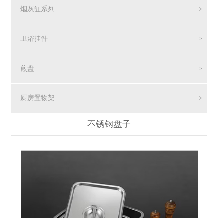
烟灰缸系列
>
卫浴挂件
>
煎盘
>
厨房置物架
>
不锈钢盘子